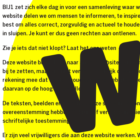
BIJ1 zet zich elke dag in voor een samenleving waar w
website delen we om mensen te informeren, te inspire
best om alles correct, zorgvuldig en actueel te houd
in sluipen. Je kunt er dus geen rechten aan ontlenen.
Zie je iets dat niet klopt? Laat het ons weten — sam
Deze website bevat links naar andere websites of br
bij te zetten, maar zijn niet verantwoordelijk of aans
rekening mee dat we de inhoud van deze website op 
daarvan op de hoogte te stellen.
De teksten, beelden en ideeën op deze site zijn van o
overeenstemming hebben. Gebruik of verspreiding hi
schriftelijke toestemming.
Er zijn veel vrijwilligers die aan deze website werken