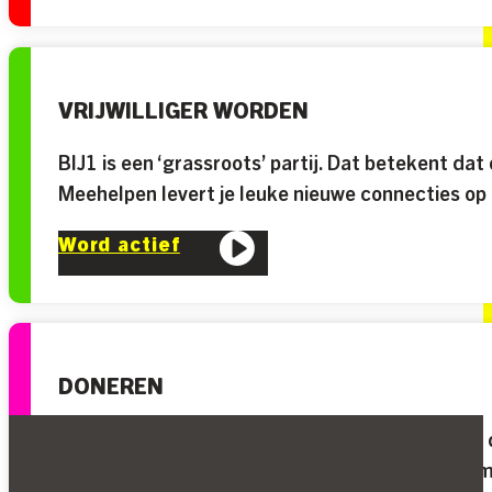
VRIJWILLIGER WORDEN
BIJ1 is een ‘grassroots’ partij. Dat betekent dat
Meehelpen levert je leuke nieuwe connecties op 
Word actief
DONEREN
BIJ1 ontvangt geen geld van grote bedrijven of
extreemrechts en voor een radicaal eerlijke sam