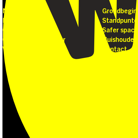
Nieuws
Grondbegin
Lokaal
Standpunte
Over ons
Safer space
Organisatiestructuur
Huishoudeli
Vacatures
Contact