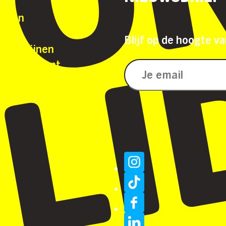
selen
n
Blijf op de hoogte va
-richtlijnen
jk reglement