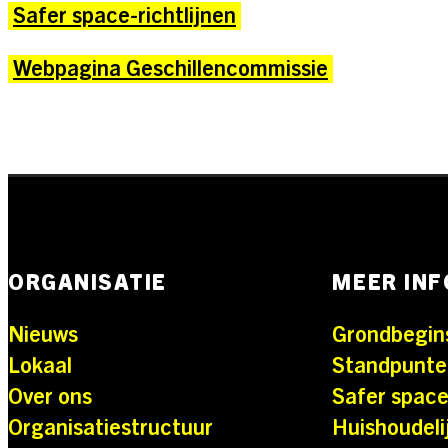
LOKAAL
Safer space-richtlijnen
Webpagina Geschillencommissie
ORGANISATIE
MEER IN
Nieuws
Grondbegin
Lokaal
Standpunte
Over ons
Safer space
Organisatiestructuur
Huishoudeli