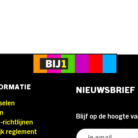
FORMATIE
NIEUWSBRIEF
selen
n
Blijf op de hoogte va
-richtlijnen
jk reglement