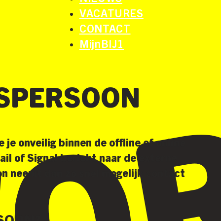
VACATURES
CONTACT
MijnBIJ1
SPERSOON
 je onveilig binnen de offline of online
ail of Signal bericht naar de externe
 neemt dan zo snel mogelijk contact
SOON?