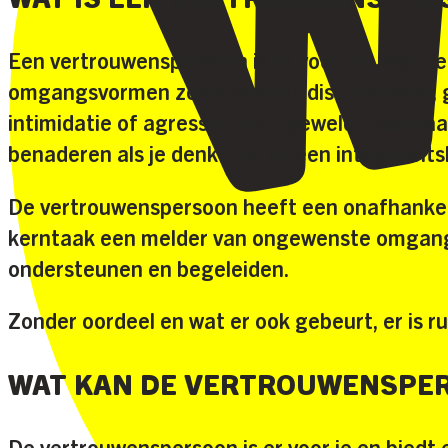
Een vertrouwenspersoon is er voor jou, wann
omgangsvormen zoals pesten, discriminatie, 
intimidatie of agressie en/of geweld. Daarna
benaderen als je denkt dat er een integriteit
De vertrouwenspersoon heeft een onafhankelij
kerntaak een melder van ongewenste omgangs
ondersteunen en begeleiden.
Zonder oordeel en wat er ook gebeurt, er is r
WAT KAN DE VERTROUWENSPER