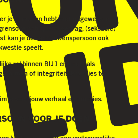
eer je te maken hebt met ongewenste
grensoverschrijdend gedrag, (seksuele)
ast kan je de vertrouwenspersoon ook
skwestie speelt.
ke rol binnen BIJ1 en heeft als
vormen of integriteitskwesties te
uimte voor jouw verhaal en emoties.
SOON VOOR JE DOEN?